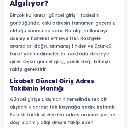
Algılıyor?
Birçok kullanıcı “güncel giriş” ifadesini
gördüğünde, eski adresin tamamen geçersiz
olduğu sonucuna varır. Bu algı, kullanıcıyı
aceleyle hareket etmeye iter. Rastgele
aramalar, doğrulanmamış linkler ve üçüncü
taraf yönlendirmeler bu noktada devreye
girer. Oysa güncel giriş, panik değil
bilinçli
takip
gerektirir.
Lizabet Güncel Giriş Adres
Takibinin Mantığı
Güncel girişe ulaşmanın temelinde tek bir
alışkanlık vardır:
tek kaynağa sadık kalmak
.
Sürekli farklı sitelerden adres aramak yerine,
doğrulanmış bilgi akışını takip eden