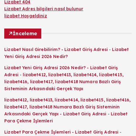
Lizabet 404
Lizabet Adres bilgileri nasıl bulunur
lizabet Hoşgeldiniz
İnceleme
Lizabet Nasıl Girebilirim? - Lizabet Giriş Adresi
-
Lizabet
Yeni Giriş Adresi 2026 Nedir?
Lizabet Yeni Giriş Adresi 2026 Nedir? - Lizabet Giriş
Adresi
-
lizabet412, lizabet413, lizabet414, lizabet415,
lizabet416, lizabet417, lizabet418 Numara Bazlı Giriş
Sisteminin Arkasındaki Gerçek Yapı
lizabet412, lizabet413, lizabet414, lizabet415, lizabet416,
lizabet417, lizabet418 Numara Bazlı Giriş Sisteminin
Arkasındaki Gerçek Yapı - Lizabet Giriş Adresi
-
Lizabet
Para Çekme İşlemleri
Lizabet Para Çekme İşlemleri - Lizabet Giriş Adresi
-