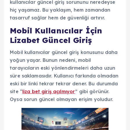
kullanıcılar güncel giriş sorununu neredeyse
hiç yaşamaz. Bu yaklaşım, hem zamandan
tasarruf sağlar hem de güvenliği artırır.
Mobil Kullanıcılar İçin
Lizabet Güncel Giriş
Mobil kullanıcılar güncel giriş konusunu daha
yoğun yaşar. Bunun nedeni, mobil
tarayıcıların eski yönlendirmeleri daha uzun
süre saklamasıdır. Kullanıcı farkında olmadan
eski bir linki tekrar tekrar dener. Bu durumda
site “
liza bet giriş açılmıyor
” gibi görünür.
Oysa sorun güncel olmayan erişim yoludur.