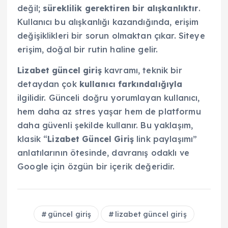
değil;
süreklilik gerektiren bir alışkanlıktır
.
Kullanıcı bu alışkanlığı kazandığında, erişim
değişiklikleri bir sorun olmaktan çıkar. Siteye
erişim, doğal bir rutin haline gelir.
Lizabet güncel giriş
kavramı, teknik bir
detaydan çok
kullanıcı farkındalığıyla
ilgilidir. Günceli doğru yorumlayan kullanıcı,
hem daha az stres yaşar hem de platformu
daha güvenli şekilde kullanır. Bu yaklaşım,
klasik “
Lizabet Güncel Giriş
link paylaşımı”
anlatılarının ötesinde, davranış odaklı ve
Google için özgün bir içerik değeridir.
güncel giriş
lizabet güncel giriş