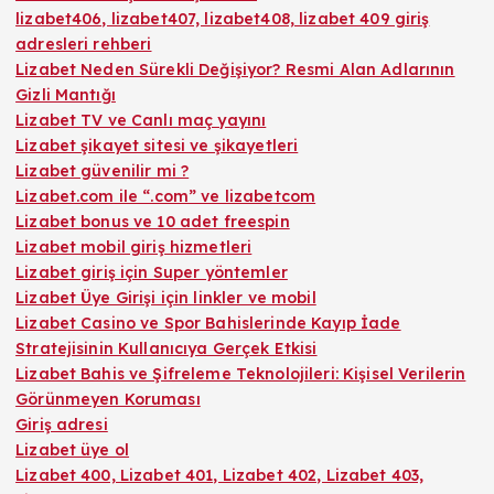
lizabet406, lizabet407, lizabet408, lizabet 409 giriş
adresleri rehberi
Lizabet Neden Sürekli Değişiyor? Resmi Alan Adlarının
Gizli Mantığı
Lizabet TV ve Canlı maç yayını
Lizabet şikayet sitesi ve şikayetleri
Lizabet güvenilir mi ?
Lizabet.com ile “.com” ve lizabetcom
Lizabet bonus ve 10 adet freespin
Lizabet mobil giriş hizmetleri
Lizabet giriş için Super yöntemler
Lizabet Üye Girişi için linkler ve mobil
Lizabet Casino ve Spor Bahislerinde Kayıp İade
Stratejisinin Kullanıcıya Gerçek Etkisi
Lizabet Bahis ve Şifreleme Teknolojileri: Kişisel Verilerin
Görünmeyen Koruması
Giriş adresi
Lizabet üye ol
Lizabet 400, Lizabet 401, Lizabet 402, Lizabet 403,