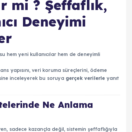
r mi ? Şeffaflık,
nıcı Deneyimi
er
su hem yeni kullanıcılar hem de deneyimli
lisans yapısını, veri koruma süreçlerini, ödeme
mesine inceleyerek bu soruya
gerçek verilerle
yanıt
telerinde Ne Anlama
n, sadece kazançla değil, sistemin şeffaflığıyla