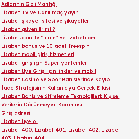
Adlarının Gizli Mantığı
Lizabet TV ve Canlı maç yayını
Lizabet şikayet sitesi ve şikayetleri
Lizabet güvenilir mi ?
Lizabet.com ile “.com” ve lizabetcom
Lizabet bonus ve 10 adet freespin
Lizabet mobil giriş hizmetleri
Lizabet giriş için Super yöntemler
Lizabet Üye Girişi için linkler ve mobil
Lizabet Casino ve Spor Bahislerinde Kayıp
İade Stratejisinin Kullanıcıya Gerçek Etkisi
Lizabet Bahis ve Şifreleme Teknolojileri: Kişisel
Verilerin Görünmeyen Koruması
Giriş adresi
Lizabet üye ol
Lizabet 400, Lizabet 401, Lizabet 402, Lizabet
403, Lizabet 404