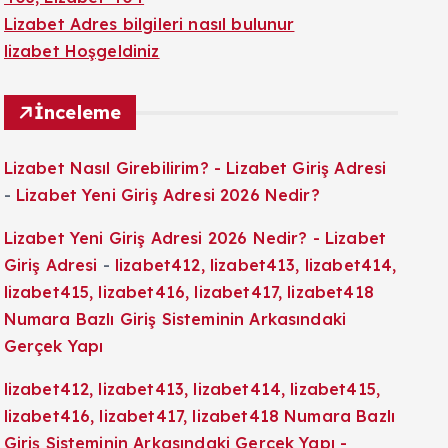
Lizabet Adres bilgileri nasıl bulunur
lizabet Hoşgeldiniz
İnceleme
Lizabet Nasıl Girebilirim? - Lizabet Giriş Adresi
-
Lizabet Yeni Giriş Adresi 2026 Nedir?
Lizabet Yeni Giriş Adresi 2026 Nedir? - Lizabet
Giriş Adresi
-
lizabet412, lizabet413, lizabet414,
lizabet415, lizabet416, lizabet417, lizabet418
Numara Bazlı Giriş Sisteminin Arkasındaki
Gerçek Yapı
lizabet412, lizabet413, lizabet414, lizabet415,
lizabet416, lizabet417, lizabet418 Numara Bazlı
Giriş Sisteminin Arkasındaki Gerçek Yapı -