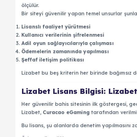
ölçülür.
Bir siteyi güvenilir yapan temel unsurlar şunla
Lisanslı faaliyet yürütmesi
Kullanıcı verilerinin şifrelenmesi
Adil oyun sağlayıcılarıyla çalışması
Ödemelerin zamanında yapılması
Şeffaf iletişim politikası
Lizabet bu beş kriterin her birinde bağımsız 
Lizabet Lisans Bilgisi: Lizabet
Her güvenilir bahis sitesinin ilk göstergesi, geç
Lizabet,
Curacao eGaming
tarafından verilmiş
Bu lisans, şu alanlarda denetim yapılmasını zo