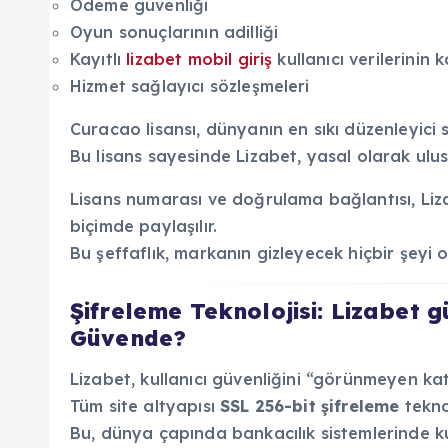
Ödeme güvenliği
Oyun sonuçlarının adilliği
Kayıtlı
lizabet mobil giriş
kullanıcı verilerinin
Hizmet sağlayıcı sözleşmeleri
Curacao lisansı, dünyanın en sıkı düzenleyici s
Bu lisans sayesinde Lizabet, yasal olarak ulusl
Lisans numarası ve doğrulama bağlantısı, Liza
biçimde paylaşılır.
Bu şeffaflık, markanın gizleyecek hiçbir şeyi o
Şifreleme Teknolojisi: Lizabet g
Güvende?
Lizabet, kullanıcı güvenliğini “görünmeyen ka
Tüm site altyapısı
SSL 256-bit şifreleme
teknol
Bu, dünya çapında bankacılık sistemlerinde ku