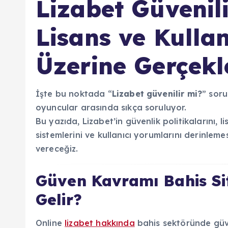
Lizabet Güvenili
Lisans ve Kulla
Üzerine Gerçekl
İşte bu noktada “
Lizabet güvenilir mi?
” soru
oyuncular arasında sıkça soruluyor.
Bu yazıda, Lizabet’in güvenlik politikalarını, 
sistemlerini ve kullanıcı yorumlarını derinle
vereceğiz.
Güven Kavramı Bahis Si
Gelir?
Online
lizabet hakkında
bahis sektöründe güve