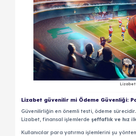
Lizabet
Lizabet güvenilir mi Ödeme Güvenliği: P
Güvenilirliğin en önemli testi, ödeme sürecidir.
Lizabet, finansal işlemlerde
şeffaflık ve hız
il
Kullanıcılar para yatırma işlemlerini şu yöntem