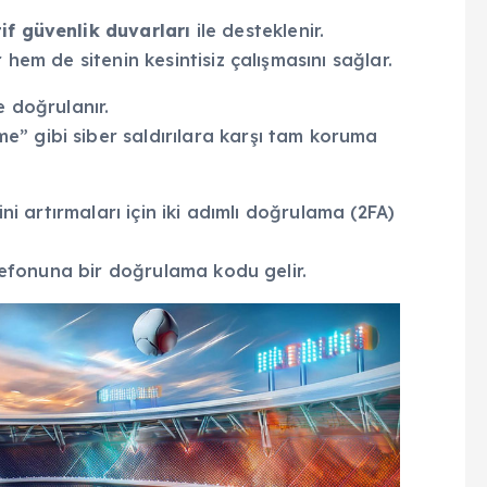
if güvenlik duvarları
ile desteklenir.
 hem de sitenin kesintisiz çalışmasını sağlar.
e doğrulanır.
” gibi siber saldırılara karşı tam koruma
ini artırmaları için iki adımlı doğrulama (2FA)
telefonuna bir doğrulama kodu gelir.