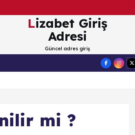
Lizabet Giriş
Adresi
Güncel adres giriş
ilir mi ?