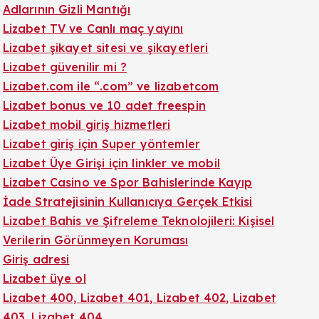
Adlarının Gizli Mantığı
Lizabet TV ve Canlı maç yayını
Lizabet şikayet sitesi ve şikayetleri
Lizabet güvenilir mi ?
Lizabet.com ile “.com” ve lizabetcom
Lizabet bonus ve 10 adet freespin
Lizabet mobil giriş hizmetleri
Lizabet giriş için Super yöntemler
Lizabet Üye Girişi için linkler ve mobil
Lizabet Casino ve Spor Bahislerinde Kayıp
İade Stratejisinin Kullanıcıya Gerçek Etkisi
Lizabet Bahis ve Şifreleme Teknolojileri: Kişisel
Verilerin Görünmeyen Koruması
Giriş adresi
Lizabet üye ol
Lizabet 400, Lizabet 401, Lizabet 402, Lizabet
403, Lizabet 404