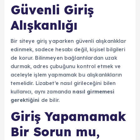
Güvenli Giriş
Alışkanlığı
Bir siteye giriş yaparken güvenli alışkanlıklar
edinmek, sadece hesabı değil, kişisel bilgileri
de korur. Bilinmeyen bağlantılardan uzak
durmak, adres çubuğunu kontrol etmek ve
aceleyle işlem yapmamak bu alışkanlıkların
temelidir. Lizabet’e nasıl girileceğini bilen
kullanıcı, aynı zamanda
nasıl girmemesi
gerektiğini
de bilir.
Giriş Yapamamak
Bir Sorun mu,