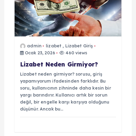
i
n
m
e
admin
lizabet
,
Lizabet Giriş
Ocak 23, 2026
460 views
s
Lizabet Neden Girmiyor?
i
Lizabet neden girmiyor? sorusu, giriş
yapamıyorum ifadesinden farklıdır. Bu
soru, kullanıcının zihninde daha kesin bir
yargı barındırır. Kullanıcı artık bir sorun
değil, bir engelle karşı karşıya olduğunu
düşünür. Ancak bu…