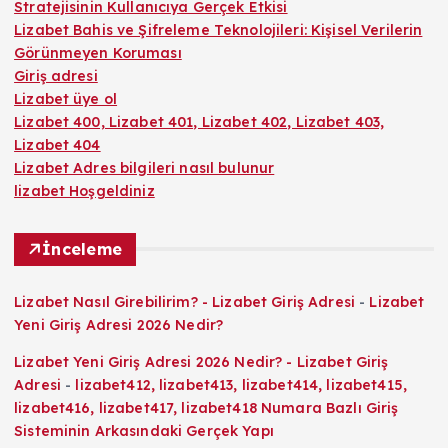
Stratejisinin Kullanıcıya Gerçek Etkisi
Lizabet Bahis ve Şifreleme Teknolojileri: Kişisel Verilerin
Görünmeyen Koruması
Giriş adresi
Lizabet üye ol
Lizabet 400, Lizabet 401, Lizabet 402, Lizabet 403,
Lizabet 404
Lizabet Adres bilgileri nasıl bulunur
lizabet Hoşgeldiniz
İnceleme
Lizabet Nasıl Girebilirim? - Lizabet Giriş Adresi
-
Lizabet
Yeni Giriş Adresi 2026 Nedir?
Lizabet Yeni Giriş Adresi 2026 Nedir? - Lizabet Giriş
Adresi
-
lizabet412, lizabet413, lizabet414, lizabet415,
lizabet416, lizabet417, lizabet418 Numara Bazlı Giriş
Sisteminin Arkasındaki Gerçek Yapı