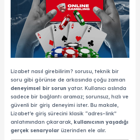
Lizabet nasıl girebilirim? sorusu, teknik bir
soru gibi görünse de arkasında çoğu zaman
deneyimsel bir sorun
yatar. Kullanıcı aslında
sadece bir bağlantı aramaz; sorunsuz, hızlı ve
güvenli bir giriş deneyimi ister. Bu makale,
Lizabet’e giriş sürecini klasik “adres–link”
anlatımından çıkararak,
kullanıcının yaşadığı
gerçek senaryolar
üzerinden ele alır.