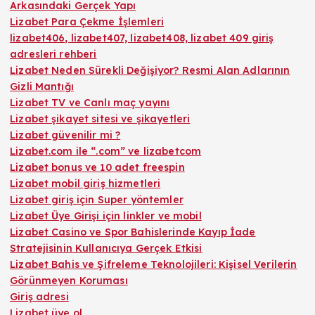
Arkasındaki Gerçek Yapı
Lizabet Para Çekme İşlemleri
lizabet406, lizabet407, lizabet408, lizabet 409 giriş
adresleri rehberi
Lizabet Neden Sürekli Değişiyor? Resmi Alan Adlarının
Gizli Mantığı
Lizabet TV ve Canlı maç yayını
Lizabet şikayet sitesi ve şikayetleri
Lizabet güvenilir mi ?
Lizabet.com ile “.com” ve lizabetcom
Lizabet bonus ve 10 adet freespin
Lizabet mobil giriş hizmetleri
Lizabet giriş için Super yöntemler
Lizabet Üye Girişi için linkler ve mobil
Lizabet Casino ve Spor Bahislerinde Kayıp İade
Stratejisinin Kullanıcıya Gerçek Etkisi
Lizabet Bahis ve Şifreleme Teknolojileri: Kişisel Verilerin
Görünmeyen Koruması
Giriş adresi
Lizabet üye ol