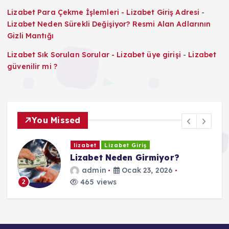
Lizabet Para Çekme İşlemleri - Lizabet Giriş Adresi
-
Lizabet Neden Sürekli Değişiyor? Resmi Alan Adlarının
Gizli Mantığı
Lizabet Sık Sorulan Sorular - Lizabet üye girişi
-
Lizabet
güvenilir mi ?
You Missed
lizabet
Lizabet Giriş
Lizabet Neden Girmiyor?
admin
Ocak 23, 2026
465 views
2