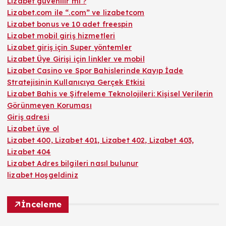
Lizabet güvenilir mi ?
Lizabet.com ile “.com” ve lizabetcom
Lizabet bonus ve 10 adet freespin
Lizabet mobil giriş hizmetleri
Lizabet giriş için Super yöntemler
Lizabet Üye Girişi için linkler ve mobil
Lizabet Casino ve Spor Bahislerinde Kayıp İade
Stratejisinin Kullanıcıya Gerçek Etkisi
Lizabet Bahis ve Şifreleme Teknolojileri: Kişisel Verilerin
Görünmeyen Koruması
Giriş adresi
Lizabet üye ol
Lizabet 400, Lizabet 401, Lizabet 402, Lizabet 403,
Lizabet 404
Lizabet Adres bilgileri nasıl bulunur
lizabet Hoşgeldiniz
İnceleme