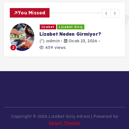
You Missed
lizabet
Lizabet Giriş
Lizabet Neden Girmiyor?
admin
Ocak 23, 2026
459 views
2
Copyright © 2026 Lizabet Giriş Adresi | Powered by
Desert Themes