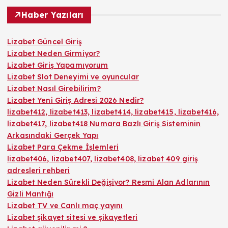
Haber Yazıları
Lizabet Güncel Giriş
Lizabet Neden Girmiyor?
Lizabet Giriş Yapamıyorum
Lizabet Slot Deneyimi ve oyuncular
Lizabet Nasıl Girebilirim?
Lizabet Yeni Giriş Adresi 2026 Nedir?
lizabet412, lizabet413, lizabet414, lizabet415, lizabet416,
lizabet417, lizabet418 Numara Bazlı Giriş Sisteminin
Arkasındaki Gerçek Yapı
Lizabet Para Çekme İşlemleri
lizabet406, lizabet407, lizabet408, lizabet 409 giriş
adresleri rehberi
Lizabet Neden Sürekli Değişiyor? Resmi Alan Adlarının
Gizli Mantığı
Lizabet TV ve Canlı maç yayını
Lizabet şikayet sitesi ve şikayetleri