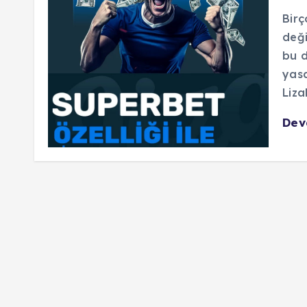
Birç
deği
bu d
yasa
Liza
Dev