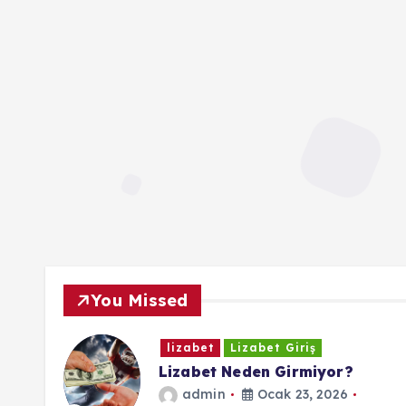
You Missed
lizabet
Lizabet Giriş
Lizabet Neden Girmiyor?
admin
Ocak 23, 2026