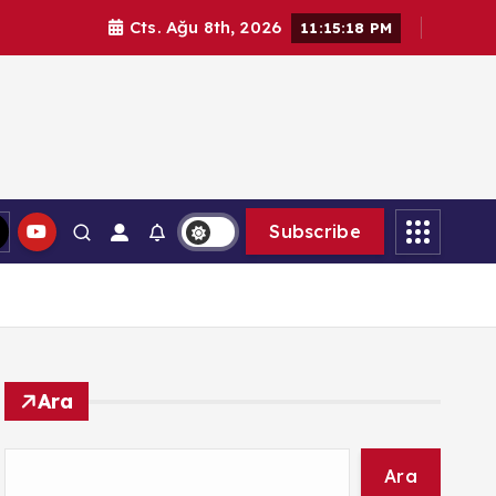
Cts. Ağu 8th, 2026
11:15:18 PM
Subscribe
Ara
Ara