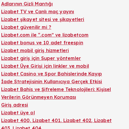
Adlarının Gizli Mantığı
Lizabet TV ve Canlı maç yayını
Lizabet şikayet sitesi ve şikayetleri
Lizabet güvenilir mi ?
Lizabet.com ile “.com” ve lizabetcom
Lizabet bonus ve 10 adet freespin
Lizabet mobil giriş hizmetleri
Lizabet giriş için Super yöntemler
Lizabet Üye Girişi için linkler ve mobil
Lizabet Casino ve Spor Bahislerinde Kayıp
İade Stratejisinin Kullanıcıya Gerçek Etkisi
Lizabet Bahis ve Şifreleme Teknolojileri: Kişisel
Verilerin Görünmeyen Koruması
Giriş adresi
Lizabet üye ol
Lizabet 400, Lizabet 401, Lizabet 402, Lizabet
403, Lizabet 404