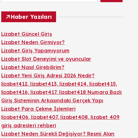
Haber Yazıları
Lizabet Güncel Giriş
Lizabet Neden Girmiyor?
Lizabet Giriş Yapamıyorum
Lizabet Slot Deneyimi ve oyuncular
Lizabet Nasıl Girebilirim?
Lizabet Yeni Giriş Adresi 2026 Nedir?
lizabet412, lizabet413, lizabet414, lizabet415,
lizabet416, lizabet417, lizabet418 Numara Bazlı
Giriş Sisteminin Arkasındaki Gerçek Yapı
Lizabet Para Çekme İşlemleri
lizabet406, lizabet407, lizabet408, lizabet 409
giriş adresleri rehberi
Lizabet Neden Sürekli Değişiyor? Resmi Alan