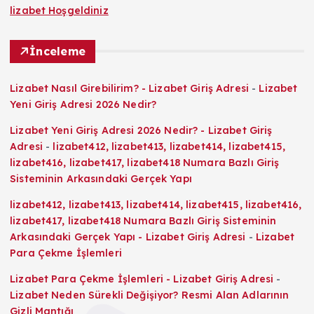
lizabet Hoşgeldiniz
İnceleme
Lizabet Nasıl Girebilirim? - Lizabet Giriş Adresi
-
Lizabet
Yeni Giriş Adresi 2026 Nedir?
Lizabet Yeni Giriş Adresi 2026 Nedir? - Lizabet Giriş
Adresi
-
lizabet412, lizabet413, lizabet414, lizabet415,
lizabet416, lizabet417, lizabet418 Numara Bazlı Giriş
Sisteminin Arkasındaki Gerçek Yapı
lizabet412, lizabet413, lizabet414, lizabet415, lizabet416,
lizabet417, lizabet418 Numara Bazlı Giriş Sisteminin
Arkasındaki Gerçek Yapı - Lizabet Giriş Adresi
-
Lizabet
Para Çekme İşlemleri
Lizabet Para Çekme İşlemleri - Lizabet Giriş Adresi
-
Lizabet Neden Sürekli Değişiyor? Resmi Alan Adlarının
Gizli Mantığı