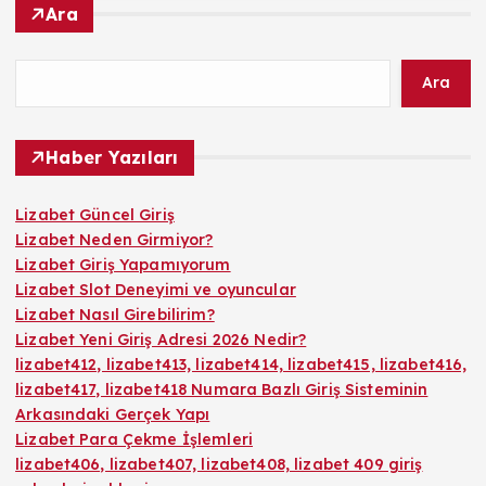
Ara
Ara
Haber Yazıları
Lizabet Güncel Giriş
Lizabet Neden Girmiyor?
Lizabet Giriş Yapamıyorum
Lizabet Slot Deneyimi ve oyuncular
Lizabet Nasıl Girebilirim?
Lizabet Yeni Giriş Adresi 2026 Nedir?
lizabet412, lizabet413, lizabet414, lizabet415, lizabet416,
lizabet417, lizabet418 Numara Bazlı Giriş Sisteminin
Arkasındaki Gerçek Yapı
Lizabet Para Çekme İşlemleri
lizabet406, lizabet407, lizabet408, lizabet 409 giriş